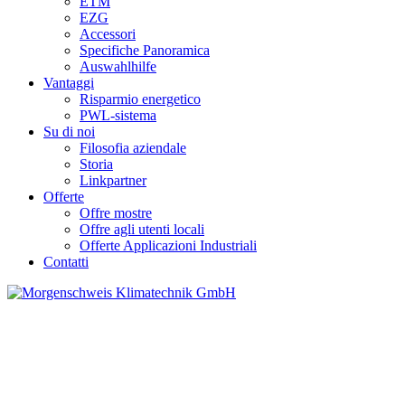
ETM
EZG
Accessori
Specifiche Panoramica
Auswahlhilfe
Vantaggi
Risparmio energetico
PWL-sistema
Su di noi
Filosofia aziendale
Storia
Linkpartner
Offerte
Offre mostre
Offre agli utenti locali
Offerte Applicazioni Industriali
Contatti