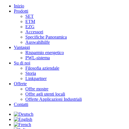
Inizio
Prodotti
SET
ETM
EZG
Accessori
Specifiche Panoramica
Auswahlhilfe
Vantaggi
Risparmio energetico
PWL-sistema
Su di noi
Filosofia aziendale
Storia
Linkpartner
Offerte
Offre mostre
Offre agli utenti locali
Offerte Applicazioni Industriali
Contatti