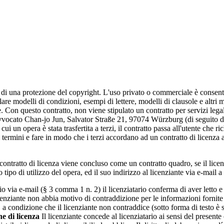
n
 di una protezione del copyright. L'uso privato o commerciale è consentit
colare modelli di condizioni, esempi di lettere, modelli di clausole e altr
. Con questo contratto, non viene stipulato un contratto per servizi legal
vocato Chan-jo Jun, Salvator Straße 21, 97074 Würzburg (di seguito den
un opera è stata trasfertita a terzi, il contratto passa all'utente che ric
i termini e fare in modo che i terzi accordano ad un contratto di licenza a
 contratto di licenza viene concluso come un contratto quadro, se il lice
 tipo di utilizzo del opera, ed il suo indirizzo al licenziante via e-mail a
o via e-mail (§ 3 comma 1 n. 2) il licenziatario conferma di aver letto e 
cenziante non abbia motivo di contraddizione per le informazioni fornite d
, a condizione che il licenziante non contraddice (sotto forma di testo è su
e di licenza
Il licenziante concede al licenziatario ai sensi del presente c