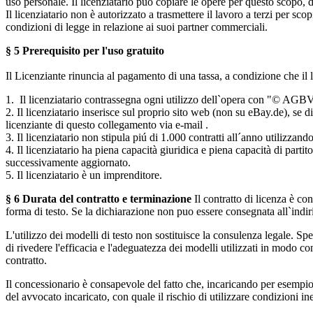
uso personale. Il licenziatario può copiare le opere per questo scopo, dis
Il licenziatario non è autorizzato a trasmettere il lavoro a terzi per sc
condizioni di legge in relazione ai suoi partner commerciali.
§ 5 Prerequisito per l'uso gratuito
Il Licenziante rinuncia al pagamento di una tassa, a condizione che il li
1. Il licenziatario contrassegna ogni utilizzo dell`opera con "© AGBVo
2. Il licenziatario inserisce sul proprio sito web (non su eBay.de), se 
licenziante di questo collegamento via e-mail .
3. Il licenziatario non stipula piú di 1.000 contratti all´anno utilizzando
4. Il licenziatario ha piena capacità giuridica e piena capacità di part
successivamente aggiornato.
5. Il licenziatario è un imprenditore.
§ 6 Durata del contratto e terminazione
Il contratto di licenza è co
forma di testo. Se la dichiarazione non puo essere consegnata all`indiriz
L'utilizzo dei modelli di testo non sostituisce la consulenza legale. Spe
di rivedere l'efficacia e l'adeguatezza dei modelli utilizzati in modo c
contratto.
Il concessionario è consapevole del fatto che, incaricando per esempio
del avvocato incaricato, con quale il rischio di utilizzare condizioni in