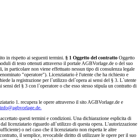
o in rispetto ai seguenti termini.
§ 1 Oggetto del contratto
Oggetto
i moduli di testo ottenuti attraverso il portale AGBVorlage.de o del suo
i, in particolare non viene effettuato nessun tipo di consulenza legale
ominato "operatore"). Licenziatario è l'utente che ha richiesto e
hiede la registrazione per l´utilizzo del`opera ai sensi del § 3. L`utente
i sensi del § 3 con l`operatore o che esso stesso stipula un contratto di
nziatario 1. recupera le opere attraverso il sito AGBVorlage.de e
info@agbvorlage.de.
accettato questi termini e condizioni. Una dichiarazione esplicita di
al licenziatario riguardo all`utilizzo di questa opera. L'autorizzazione
fficiente) o nel caso che il licenziatario non rispetta le altre
ontratto, il semplice, revocabile diritto di utilizzare le opere per il suo