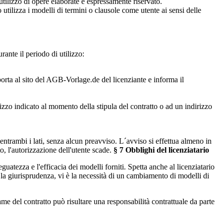
l´utilizzo di opere elaborate è espressamente riservato.
o utilizza i modelli di termini o clausole come utente ai sensi delle
rante il periodo di utilizzo:
 porta al sito del AGB-Vorlage.de del licenziante e informa il
rizzo indicato al momento della stipula del contratto o ad un indirizzo
 entrambi i lati, senza alcun preavviso. L´avviso si effettua almeno in
to, l'autorizzazione dell'utente scade.
§ 7 Obblighi del licenziatario
guatezza e l'efficacia dei modelli forniti. Spetta anche al licenziatario
o la giurisprudenza, vi è la necessità di un cambiamento di modelli di
e del contratto può risultare una responsabilità contrattuale da parte