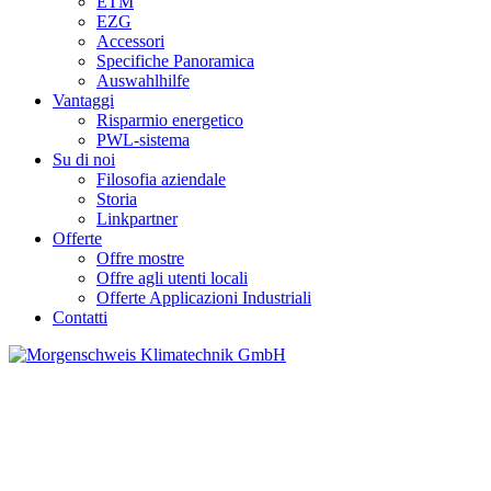
ETM
EZG
Accessori
Specifiche Panoramica
Auswahlhilfe
Vantaggi
Risparmio energetico
PWL-sistema
Su di noi
Filosofia aziendale
Storia
Linkpartner
Offerte
Offre mostre
Offre agli utenti locali
Offerte Applicazioni Industriali
Contatti