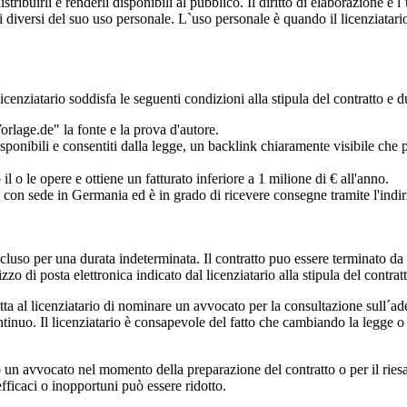
tribuirli e renderli disponibili al pubblico. Il diritto di elaborazione e 
opi diversi del suo uso personale. L`uso personale è quando il licenziatari
cenziatario soddisfa le seguenti condizioni alla stipula del contratto e du
rlage.de" la fonte e la prova d'autore.
disponibili e consentiti dalla legge, un backlink chiaramente visibile che
 il o le opere e ottiene un fatturato inferiore a 1 milione di € all'anno.
ito con sede in Germania ed è in grado di ricevere consegne tramite l'indi
ncluso per una durata indeterminata. Il contratto puo essere terminato da
zo di posta elettronica indicato dal licenziatario alla stipula del contrat
tta al licenziatario di nominare un avvocato per la consultazione sull´ade
ontinuo. Il licenziatario è consapevole del fatto che cambiando la legge 
 un avvocato nel momento della preparazione del contratto o per il riesam
efficaci o inopportuni può essere ridotto.