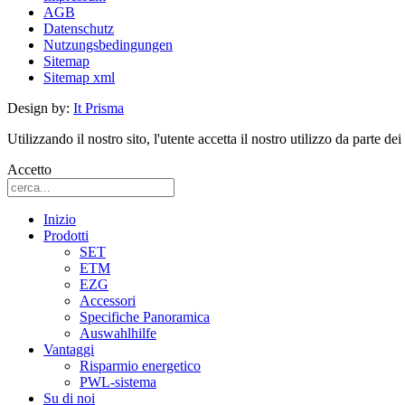
AGB
Datenschutz
Nutzungsbedingungen
Sitemap
Sitemap xml
Design by:
It Prisma
Utilizzando il nostro sito, l'utente accetta il nostro utilizzo da parte dei
Accetto
Inizio
Prodotti
SET
ETM
EZG
Accessori
Specifiche Panoramica
Auswahlhilfe
Vantaggi
Risparmio energetico
PWL-sistema
Su di noi